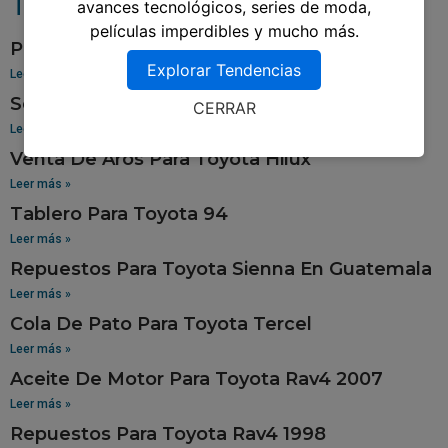
Toyota Tacoma
avances tecnológicos, series de moda,
películas imperdibles y mucho más.
Pantalla Para Toyota Yaris
Explorar Tendencias
Leer más »
Sensor De Oxigeno Para Toyota Corolla
CERRAR
Leer más »
Venta De Aros Para Toyota Hilux
Leer más »
Tablero Para Toyota 94
Leer más »
Repuestos Para Toyota Sienna En Guatemala
Leer más »
Cola De Pato Para Toyota Tercel
Leer más »
Aceite De Motor Para Toyota Rav4 2007
Leer más »
Repuestos Para Toyota Rav4 1998