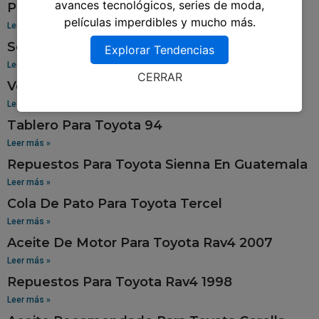
avances tecnológicos, series de moda,
Pantalla Para Toyota Yaris
películas imperdibles y mucho más.
Leer más »
Sensor De Oxigeno Para Toyota Corolla
Explorar Tendencias
Leer más »
CERRAR
Venta De Aros Para Toyota Hilux
Leer más »
Tablero Para Toyota 94
Leer más »
Repuestos Para Toyota Sienna En Guatemala
Leer más »
Cola De Pato Para Toyota Tercel
Leer más »
Aceite De Motor Para Toyota Rav4 2007
Leer más »
Repuestos Para Toyota Rav4 1998
Leer más »