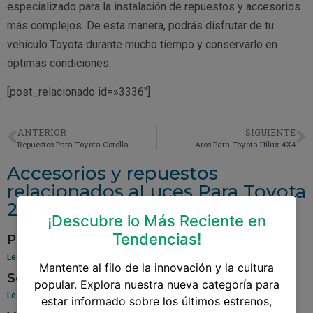
especializado para la instalación de repuestos y accesorios
más complejos. De esta manera, podrás disfrutar de tu
vehículo Toyota durante mucho tiempo y conservarlo en
óptimas condiciones.
[post_relacionado id=»3336″]
ANTERIOR
SIGUIENTE
Repuestos Para Toyota Corolla
Aros Para Toyota Hilux 4X4
Accesorios y repuestos
relacionados aLuces Para Toyota
22R
¡Descubre lo Más Reciente en
Tendencias!
Pantalla Para Toyota Yaris
Leer más »
Mantente al filo de la innovación y la cultura
Sensor De Oxigeno Para Toyota Corolla
popular. Explora nuestra nueva categoría para
Leer más »
estar informado sobre los últimos estrenos,