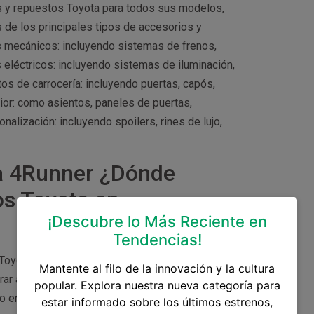
os y repuestos Toyota para todos sus modelos,
de los principales tipos de accesorios y
 mecánicos: incluyendo sistemas de frenos,
eléctricos: incluyendo sistemas de iluminación,
s de carrocería: incluyendo puertas, capós,
ior: como asientos, paneles de puertas,
alización: incluyendo spoilers, rines de lujo,
a 4Runner ¿Dónde
os Toyota en
¡Descubre lo Más Reciente en
Tendencias!
Toyota en Guatemala, tales como: Distribuidores
Mantente al filo de la innovación y la cultura
rar accesorios y repuestos originales para tu
popular. Explora nuestra nueva categoría para
do en los productos que venden. Tiendas de
estar informado sobre los últimos estrenos,