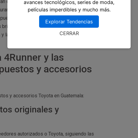
an diversidad de accesorios y repuestos Toyota,
avances tecnológicos, series de moda,
películas imperdibles y mucho más.
urarse la autenticidad y calidad de los repuestos
a puedes encontrar tiendas en línea que ofrecen
Explorar Tendencias
rindan precios atractivos y envío a domicilio.
CERRAR
a y la calidad de los productos antes de
 4Runner y las
puestos y accesorios
stos y accesorios Toyota en Guatemala:
tos originales y
edores autorizados o Toyota, siguiendo las