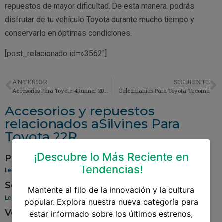
repuestos de mayor dificultad. De esta manera, podrás
disfrutar de tu vehículo Toyota durante mucho tiempo y
conservarlo en óptimas condiciones.
[post_relacionado id=»3562″]
ANTERIOR
SIGUIENTE
Accesorios Para Toyota 4Runner 2005
Calcomanías Para Toyota Tacoma
Accesorios y repuestos
relacionados aSilvines Para
Toyota 22R
¡Descubre lo Más Reciente en
Pantalla Para Toyota Yaris
Tendencias!
Leer más »
Sensor De Oxigeno Para Toyota Corolla
Mantente al filo de la innovación y la cultura
Leer más »
popular. Explora nuestra nueva categoría para
Venta De Aros Para Toyota Hilux
estar informado sobre los últimos estrenos,