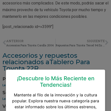
accesorios más complicados. De este modo, podrás sacar el
máximo provecho de tu vehículo Toyota por mucho tiempo y
mantenerlo en las mejores condiciones posibles.
[post_relacionado id=»3599″]
ANTERIOR
SIGUIENTE
Accesorios Para Toyota Corolla 2004
Repuestos Para Toyota Tercel 94 En Guatemala
Accesorios y repuestos
relacionados aTablero Para
Toyota 22R
¡Descubre lo Más Reciente en
Pantalla Para Toyota Yaris
Tendencias!
Leer más »
Sensor De Oxigeno Para Toyota Corolla
Mantente al filo de la innovación y la cultura
Leer más »
popular. Explora nuestra nueva categoría para
Venta De Aros Para Toyota Hilux
estar informado sobre los últimos estrenos,