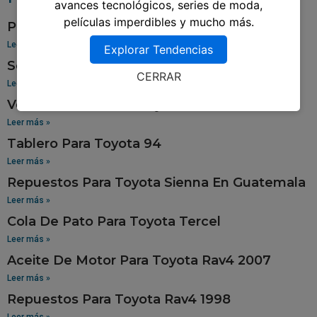
avances tecnológicos, series de moda,
películas imperdibles y mucho más.
Pantalla Para Toyota Yaris
Leer más »
Explorar Tendencias
Sensor De Oxigeno Para Toyota Corolla
CERRAR
Leer más »
Venta De Aros Para Toyota Hilux
Leer más »
Tablero Para Toyota 94
Leer más »
Repuestos Para Toyota Sienna En Guatemala
Leer más »
Cola De Pato Para Toyota Tercel
Leer más »
Aceite De Motor Para Toyota Rav4 2007
Leer más »
Repuestos Para Toyota Rav4 1998
Leer más »