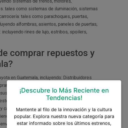
yendo sistemas de frenos, motores,
s: tales como sistemas de iluminación, sistemas
arrocería: tales como parachoques, puertas,
cluyendo alfombras, asientos, paneles de puertas,
ncluyendo rines de lujo, estribos, spoilers,
de comprar repuestos y
la?
yota en Guatemala, incluyendo: Distribuidores
prar accesorios y repuestos originales para tu
¡Descubre lo Más Reciente en
n sus productos. Comercios de repuestos y
Tendencias!
estos y accesorios Toyota, incluyendo opciones
ad y calidad de los repuestos y accesorios antes
Mantente al filo de la innovación y la cultura
y tiendas en línea que ofrecen accesorios y
popular. Explora nuestra nueva categoría para
estar informado sobre los últimos estrenos,
envío a domicilio y precios competitivos. No