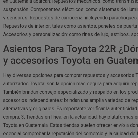
en Guatemala abarcan: Repuestos mecánicos: como transmision
suspensión. Componentes eléctricos: como sistemas de ilumin
y sensores. Repuestos de carrocería: incluyendo parachoques, 
Repuestos de interior: tales como asientos, paneles de puerta
Accesorios y personalización: como rines de lujo, estribos, sp
Asientos Para Toyota 22R ¿Dó
y accesorios Toyota en Guate
Hay diversas opciones para comprar repuestos y accesorios To
autorizados Toyota: son la opción más segura para adquirir rep
También brindan consejo especializado y respaldo en los pro
accesorios independientes: brindan una amplia variedad de re
alternativas y originales. Es importante verificar la autenticida
compra. 3. Tiendas en línea: en la actualidad, hay plataformas
Toyota en Guatemala. Estas tiendas suelen ofrecer envío a dom
esencial comprobar la reputación del comercio y la calidad de