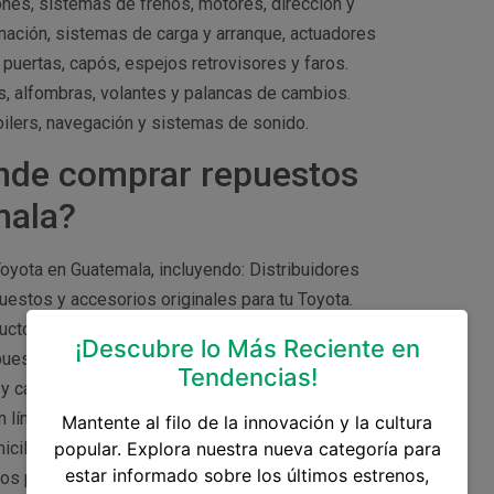
es, sistemas de frenos, motores, dirección y
ación, sistemas de carga y arranque, actuadores
puertas, capós, espejos retrovisores y faros.
s, alfombras, volantes y palancas de cambios.
oilers, navegación y sistemas de sonido.
nde comprar repuestos
mala?
yota en Guatemala, incluyendo: Distribuidores
uestos y accesorios originales para tu Toyota.
ductos que venden. Comercios de repuestos y
¡Descubre lo Más Reciente en
puestos y accesorios Toyota, con opciones
Tendencias!
d y calidad de los productos antes de realizar la
 en línea que venden accesorios y repuestos
Mantente al filo de la innovación y la cultura
icilio y precios competitivos. Sin embargo, es
popular. Explora nuestra nueva categoría para
estar informado sobre los últimos estrenos,
 los productos antes de comprarlos.