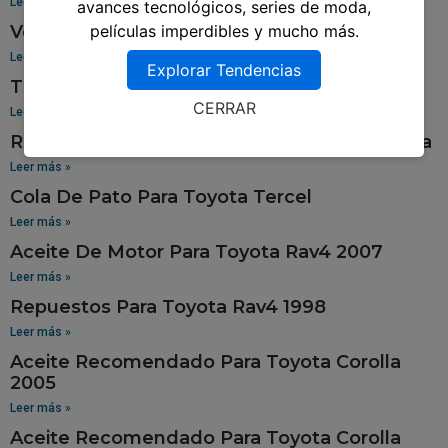
Leer más »
avances tecnológicos, series de moda,
Venta De Aros Para Toyota Hilux
películas imperdibles y mucho más.
Leer más »
Explorar Tendencias
Tablero Para Toyota 94
CERRAR
Leer más »
Repuestos Para Toyota Sienna En Guatemala
Leer más »
Cola De Pato Para Toyota Tercel
Leer más »
Aceite De Motor Para Toyota Rav4 2007
Leer más »
Repuestos Para Toyota Rav4 1998
Leer más »
Aceite Recomendado Para Toyota Corolla
2005
Leer más »
Aceite Recomendado Para Toyota Corolla