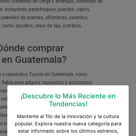
 como sistemas de carga y arranque, sistemas de
a: incluyendo parachoques, puertas, capós,
o paneles de puertas, alfombras, asientos,
como spoilers, rines de lujo, estribos,
¿Dónde comprar
a en Guatemala?
s y repuestos Toyota en Guatemala, como:
fiable para adquirir repuestos y accesorios
 experta y garantía en sus productos. Comercios
¡Descubre lo Más Reciente en
a extensa gama de accesorios y repuestos
Tendencias!
nte verificar la calidad y autenticidad de los
ínea: actualmente, existen plataformas en línea
Mantente al filo de la innovación y la cultura
s plataformas suelen ofrecer precios
popular. Explora nuestra nueva categoría para
estar informado sobre los últimos estrenos,
ar la reputación de la tienda y la calidad de los