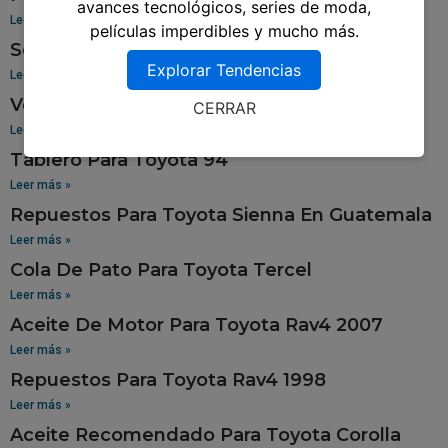
avances tecnológicos, series de moda,
Leer más »
películas imperdibles y mucho más.
Sensor De Oxigeno Para Toyota Corolla
Explorar Tendencias
Leer más »
Venta De Aros Para Toyota Hilux
CERRAR
Leer más »
Tablero Para Toyota 94
Leer más »
Repuestos Para Toyota Sienna En Guatemala
Leer más »
Cola De Pato Para Toyota Tercel
Leer más »
Aceite De Motor Para Toyota Rav4 2007
Leer más »
Repuestos Para Toyota Rav4 1998
Leer más »
Aceite Recomendado Para Toyota Corolla