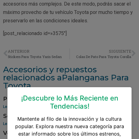
accesorios más complejos. De este modo, podrás sacar el
máximo provecho de tu vehículo Toyota por mucho tiempo y
preservarlo en las condiciones ideales.
[post_relacionado id=»3575″]
ANTERIOR
SIGUIENTE
Stickers Para Toyota Yaris Sedan
Colas De Pato Para Toyota Corolla
Accesorios y repuestos
relacionados aPalanganas Para
Toyota
¡Descubre lo Más Reciente en
Pantalla Para Toyota Yaris
Tendencias!
Leer más »
Sensor De Oxigeno Para Toyota Corolla
Mantente al filo de la innovación y la cultura
Leer más »
popular. Explora nuestra nueva categoría para
Venta De Aros Para Toyota Hilux
estar informado sobre los últimos estrenos,