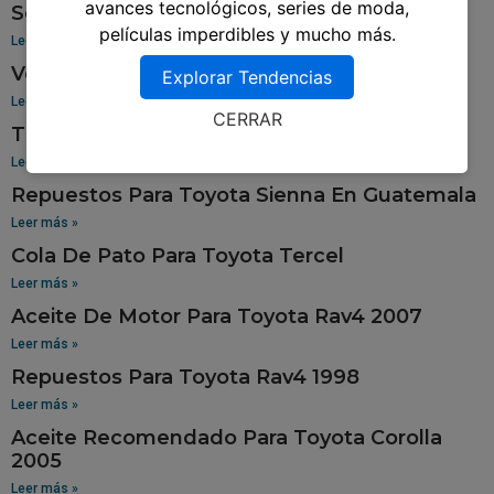
avances tecnológicos, series de moda,
Sensor De Oxigeno Para Toyota Corolla
películas imperdibles y mucho más.
Leer más »
Venta De Aros Para Toyota Hilux
Explorar Tendencias
Leer más »
CERRAR
Tablero Para Toyota 94
Leer más »
Repuestos Para Toyota Sienna En Guatemala
Leer más »
Cola De Pato Para Toyota Tercel
Leer más »
Aceite De Motor Para Toyota Rav4 2007
Leer más »
Repuestos Para Toyota Rav4 1998
Leer más »
Aceite Recomendado Para Toyota Corolla
2005
Leer más »