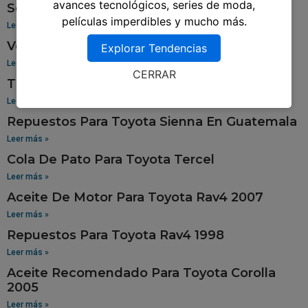
avances tecnológicos, series de moda,
Sensor De Oxigeno Para Toyota Corolla
películas imperdibles y mucho más.
Leer más »
Venta De Aros Para Toyota Hilux
Explorar Tendencias
Leer más »
CERRAR
Tablero Para Toyota 94
Leer más »
Repuestos Para Toyota Sienna En Guatemala
Leer más »
Cola De Pato Para Toyota Tercel
Leer más »
Aceite De Motor Para Toyota Rav4 2007
Leer más »
Repuestos Para Toyota Rav4 1998
Leer más »
Aceite Recomendado Para Toyota Corolla
2005
Leer más »