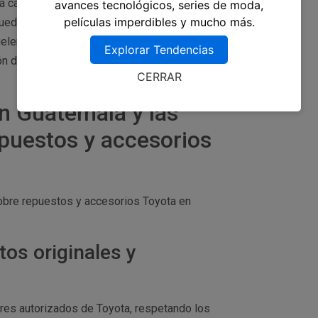
a calidad y autenticidad de los repuestos y
avances tecnológicos, series de moda,
películas imperdibles y mucho más.
puedes encontrar tiendas en línea que venden
len ofrecer envío a domicilio y precios
Explorar Tendencias
n de la tienda y la calidad de los productos
CERRAR
n Guatemala y las
puestos y accesorios
bre repuestos y accesorios Toyota en
tos originales y
res autorizados de Toyota, respetando los